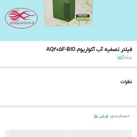
فیلتر تصفیه آب آکواریوم AQ205F-BIO
برند:
آکوا
نظرات
دسته‌بندی
:
فیلتر ها