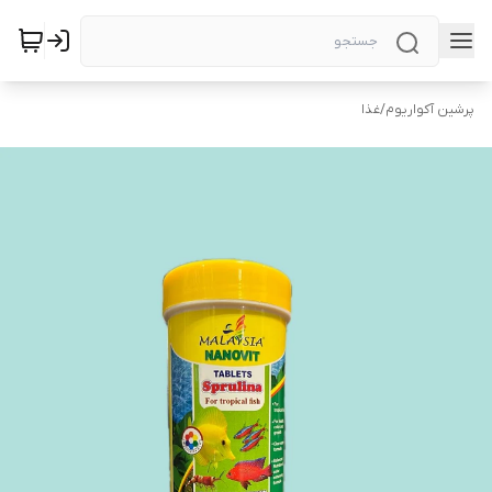
پرشین آکواریوم
/
غذا