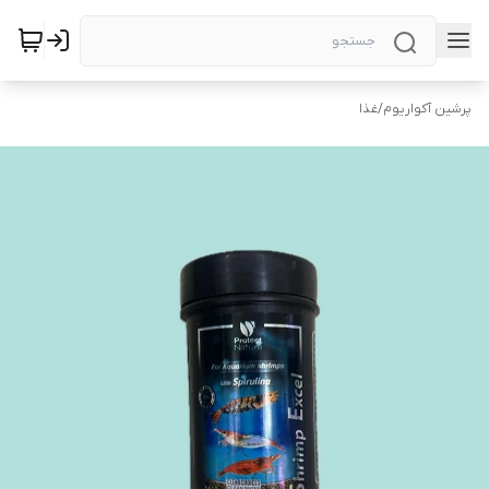
پرشین آکواریوم
/
غذا