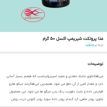
غذا پروتکت شیریمپ اکسل 50 گرم
برند:
پروتکت
توضیحات
این
غذا
حاوی جلبک مغذی و مفید اسپیرولیناست که هضم بسیار آسانی
دارد و مقدار کمی از آن دفع می شود. همچنین این
غذا
رشد میگو هارو
افزایش داده و باعث تقویت رنگ بدن میگو ها می شود. این محصول
حاوی: پودر ماهی، آرد گندم، پودر دانه سویا، پودر گلوتن ذرت، روغن
ماهی، پودر میگو، ویتامین E، بیوتین، کلسیم، روغن معدنی، تیامین و …