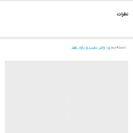
قابل استفاده در داخل آب و ضد آب
نظرات
مناسب استفاده در سامپ های دست ساز،تاپ فیلترها و انتقال آب
ایده آل برای تخلیه و آبگیری آکواریوم
جاگیزین مناسب پاورهد آکواریوم های دلسا
دسته‌بندی
:
واتر پمپ و پاور هد
پاور هد یدکی آکواریوم های دلسا مدل K800 و K1000 است
مقدار گردش آب 1500 لیتر در ساعت
توان مصرفی 35 وات
حداکثر ارتفاع پمپاژ آب تا 150 سانتی متر
ولتاژ ورودی 240-220 ولت
کم صدا با حداقل نویز