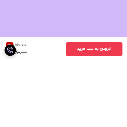
1,560,000
11
%
افزودن به سبد خرید
1,380,000
برگشت به بالا