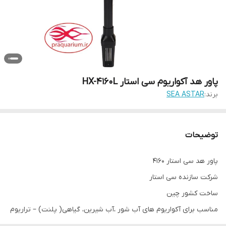
پاور هد آکواریوم سی استار HX-4160L
برند:
SEA ASTAR
توضیحات
پاور هد سی استار 4160
شرکت سازنده سی استار
ساخت کشور چین
مناسب برای آکواریوم های آب شور ،آب شیرین، گیاهی( پلنت) – تراریوم
ها – آبنما