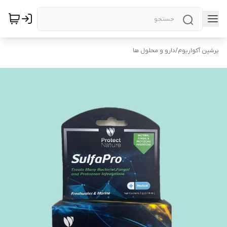
پرشین آکواریوم
/
دارو و محلول ها