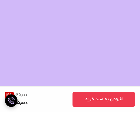
345,000
14
%
افزودن به سبد خرید
295,000