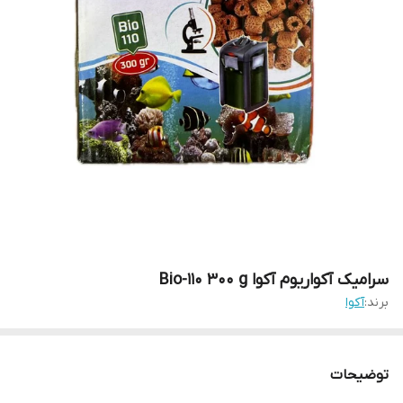
سرامیک آکواریوم آکوا Bio-110 300 g
برند:
آکوا
توضیحات