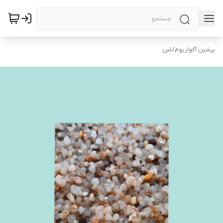
پرشین آکواریوم
/
شن