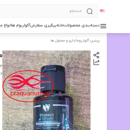
دسته‌بندی محصولات
خانه
پیگیری سفارش
آکواریوم ها
انواع مد
پرشین آکواریوم
/
دارو و محلول ها
مح
بر
دس