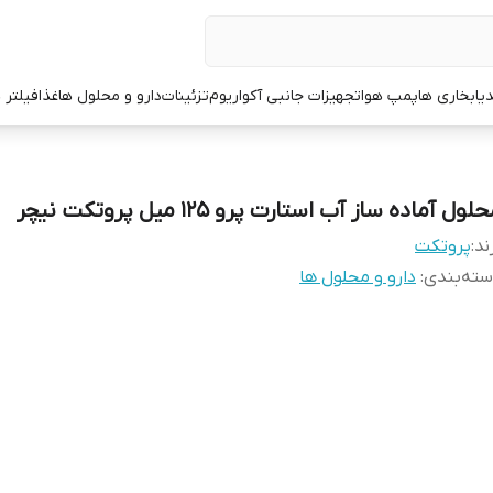
یا
بخاری ها
پمپ هوا
تجهیزات جانبی آکواریوم
تزئینات
دارو و محلول ها
غذا
فیلتر 
لول آماده ساز آب استارت پرو ۱۲۵ میل پروتکت نیچر
ند:
پروتکت
ته‌بندی
:
دارو و محلول ها