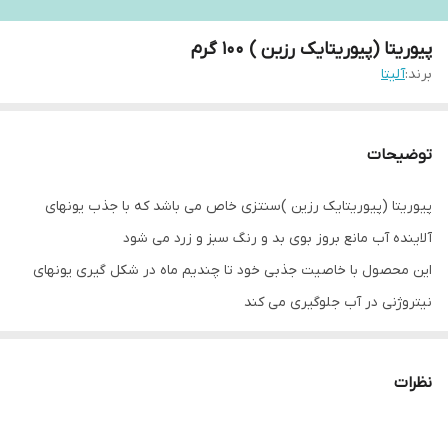
پیوریتا (پیوریتایک رزین ) 100 گرم
برند:
آلیتا
توضیحات
پیوریتا (پیوریتایک رزین )سنتزی خاص می باشد که با جذب یونهای
آلاینده آب مانع بروز بوی بد و رنگ سبز و زرد می شود
این محصول با خاصیت جذبی خود تا چندیم ماه در شکل گیری یونهای
نیتروژنی در آب جلوگیری می کند
محصول پیوریتایک رزین برای تمامی سبک های اکواریومی مناسب است
و در سیستم های کوپک که دارای
اسکیمر
نیست پیوریا مانند یک جاذب
نظرات
قوی یونهای الی را به خود جذب می کند
ویزگی های این محصول: