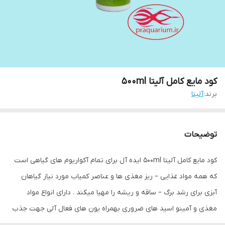
کود مایع کامل آلیتا 500ml
برند:
آلیتا
توضیحات
کود مایع کامل آلیتا 500ml ایده آل برای تمام آکواریوم های گیاهی است
که همه مواد غذایی – ریز مغذی ها و عناصر کمیاب مورد نیاز گیاهان
آبزی برای رشد برگ – ساقه و ریشه را مهیا میکند . دارای انواع مواد
مغذی و آمینو اسید های ضروری بهمراه یون های فعال آلی جهت جذب
و سنتز بهتر در گیاهان و رشد و سلامت آنهاست . استفاده از این محلول