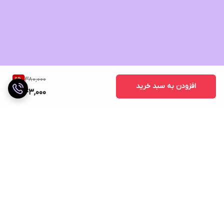
380,000
9
%
افزودن به سبد خرید
343,000
برگشت به بالا