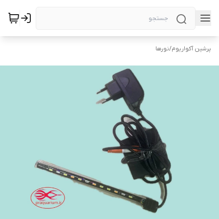
پرشین آکواریوم
/
نورها