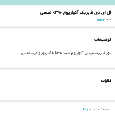
ال ای دی فابریک آکواریوم k390 لمسی
برند:
دلسا
توضیحات
نور فابریک شرکتی آکواریوم دلسا k390 با آدابتور و کیت لمسی
نظرات
دسته‌بندی
:
نورها