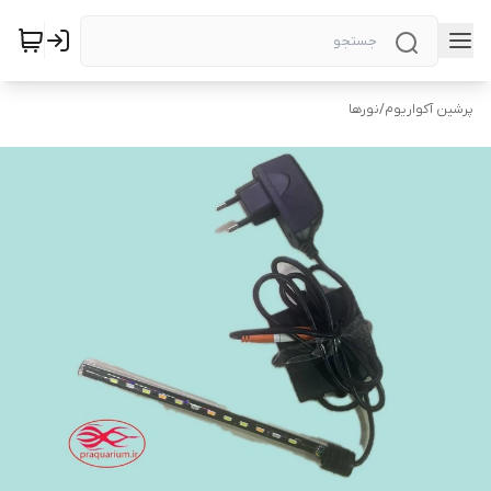
پرشین آکواریوم
/
نورها