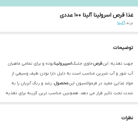
غذا قرص اسرولینا آلیتا 100 عددی
برند:
آلیتا
توضیحات
جهت تغذیه: این
قرص
حاوی جلبک
اسپیرولینا
بوده و برای تمامی ماهیان
آب شور و آب شیرین مناسب است به دلیل دارا بودن طیف وسیعی از
مواد غذایی مفید در فرمولاسیون این
محصول
، رشد و رنگ آبزیان را به
شدت تحت تاثیر قرار می دهد. همچنین مناسب ترین گزینه برای تغذیه
کرم های مسطح است.
نظرات