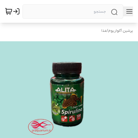
پرشین آکواریوم
/
غذا