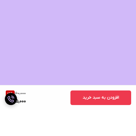
160,000
15
%
افزودن به سبد خرید
135,000