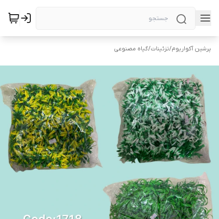
پرشین آکواریوم
/
تزئینات
/
گیاه مصنوعی