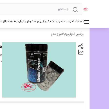
دسته‌بندی محصولات
خانه
پیگیری سفارش
آکواریوم ها
انواع مد
پرشین آکواریوم
/
انواع مدیا
مد
بر
دس