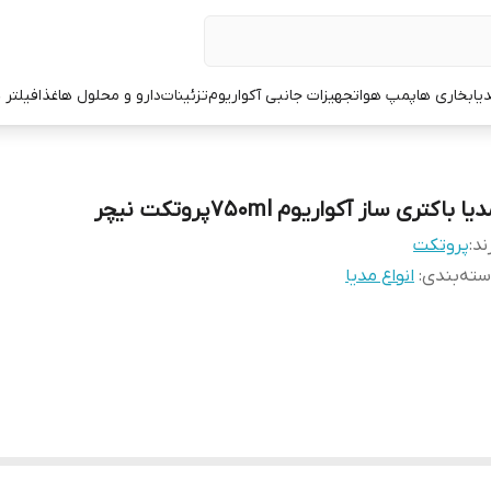
یا
بخاری ها
پمپ هوا
تجهیزات جانبی آکواریوم
تزئینات
دارو و محلول ها
غذا
فیلتر 
یا باکتری ساز آکواریوم 750mlپروتکت نیچر
ند:
پروتکت
ته‌بندی
:
انواع مدیا