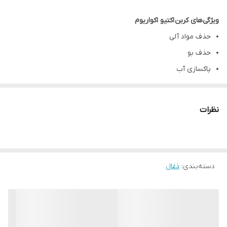
ویژگی‌های کربن
اکتیو اکواریوم
حذف مواد آلی
حذف بو
پاکسازی آب
بهبود شفافیت آب
کاهش رنگ‎دهی آب
نظرات
حذف آلودگی‎ها
بهبود کیفیت آب
ساده‌ترین روش تصفیه آب
دسته‌بندی
:
ذغال