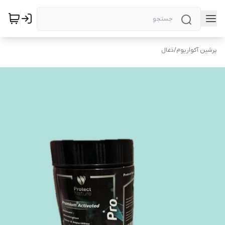
پرشین آکواریوم
/
ذغال