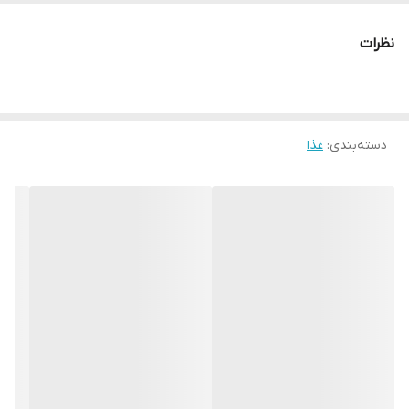
گندم، گلوتن ذرت، روغن ماهی، روغن گیاهی
نظرات
غنی شده با مکمل معدنی، مکمل ویتامینه،آنتی اکسیدان، اسیدهای
آمینه
دسته‌بندی
:
غذا