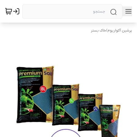
پرشین آکواریوم
/
خاک بستر