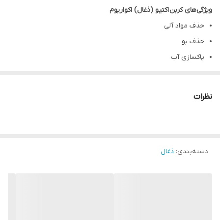
ویژگی‌های کربن
اکتیو (ذغال) اکواریوم
حذف مواد آلی
حذف بو
پاکسازی آب
بهبود شفافیت آب
کاهش رنگ‎دهی آب
نظرات
حذف آلودگی‎ها
بهبود کیفیت آب
ساده‌ترین روش تصفیه آب
دسته‌بندی
:
ذغال