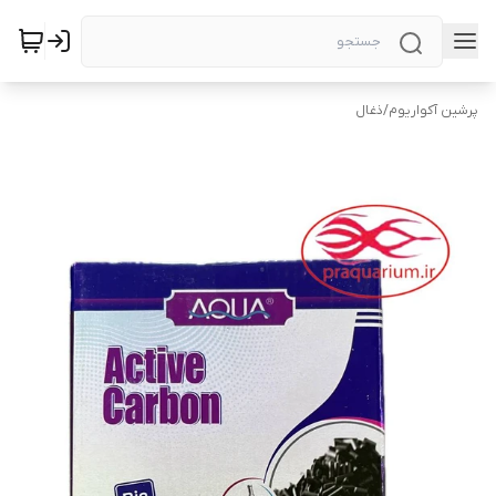
پرشین آکواریوم
/
ذغال