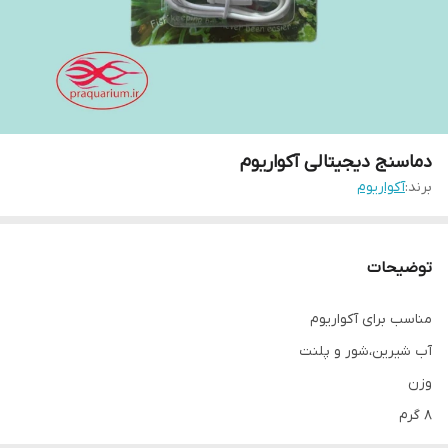
دماسنج دیجیتالی آکواریوم
برند:
آکواریوم
توضیحات
مناسب برای آکواریوم
آب شیرین،شور و پلنت
وزن
8 گرم
رنگ