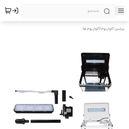
پرشین آکواریوم
/
آکواریوم ها