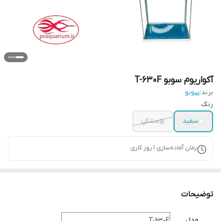
آکواریوم سوبو T-630F
برند:
سوبو
رنگ
سفید
مشکی
زمان آماده‌سازی
1
روز کاری
توضیحات
مدل
T-630F