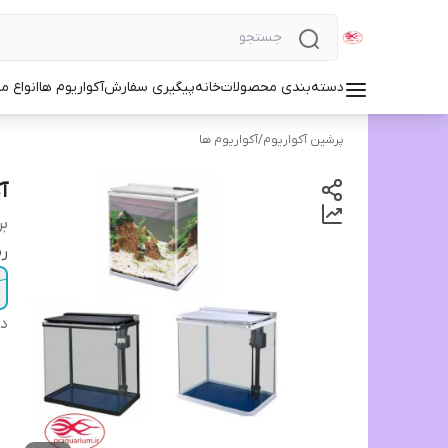
دسته‌بندی محصولات
خانه
پیگیری سفارش
آکواریوم ها
انواع مد
پرشین آکواریوم
/
آکواریوم ها
آک
بر
ر
دس