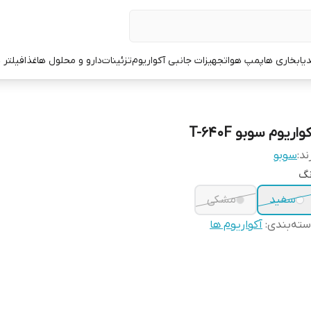
یا
بخاری ها
پمپ هوا
تجهیزات جانبی آکواریوم
تزئینات
دارو و محلول ها
غذا
فیلتر 
واریوم سوبو T-640F
ند:
سوبو
نگ
سفید
مشکی
ته‌بندی
:
آکواریوم ها