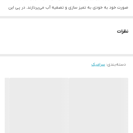
صورت خود به خودی به تمیز سازی و تصفیه آب می‌پردازند. در پی این
اقدام گازهای مضر موجود در آب همچون متان، ازت، نیتریت و نیترات نیز
از بین می‌رود. از این طریق محیط آکواریوم به یک مکان امن برای زندگی
نظرات
ماهی‌ها و دیگر موجودات زنده در آب تبدیل می‌شود.
مناسب 200 لیتر آب
دسته‌بندی
:
سرامیک