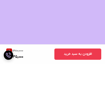
1,480,000
9
%
افزودن به سبد خرید
1,335,000
برگشت به بالا