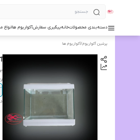
دسته‌بندی محصولات
خانه
پیگیری سفارش
آکواریوم ها
انواع مد
پرشین آکواریوم
/
آکواریوم ها
آک
بر
ر
دس