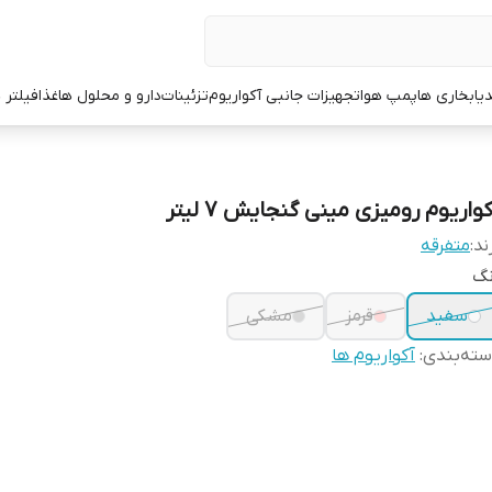
یا
بخاری ها
پمپ هوا
تجهیزات جانبی آکواریوم
تزئینات
دارو و محلول ها
غذا
فیلتر 
واریوم رومیزی مینی گنجایش 7 لیتر
ند:
متفرقه
نگ
سفید
قرمز
مشکی
ته‌بندی
:
آکواریوم ها