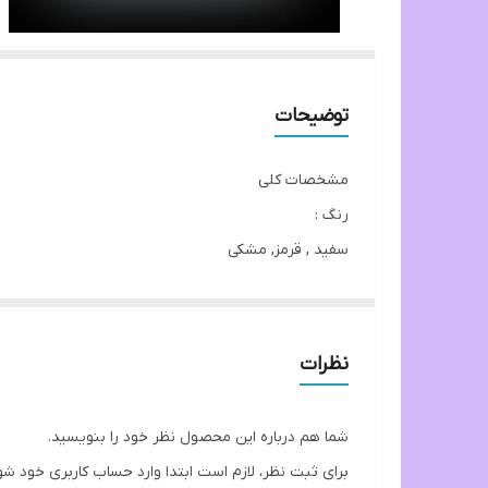
توضیحات
مشخصات کلی
رنگ :
سفید , قرمز, مشکی
نوع آکواریوم
رومیزی (تا 80cm)
مدل
نظرات
MA
ابعاد
شما هم درباره این محصول نظر خود را بنویسید.
طول 30. عرض. 13. ارتفاع 20 سانتی متر
برای ثبت نظر، لازم است ابتدا وارد حساب کاربری خود شو