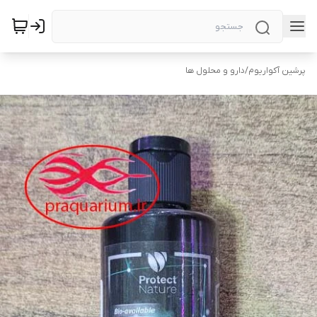
پرشین آکواریوم
/
دارو و محلول ها