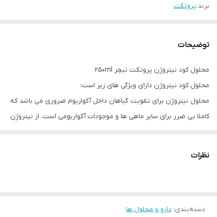
برند:
پروتکت
توضیحات
محلول كود نيتروژن پروتكت نيچر 250ml
محلول کود نیتروژن دارای ویژگی های زیر است:
محلول نیتروژن برای تقویت گیاهان داخل آکواریوم ضروری می باشد که
کاملا بی ضرر برای سایر ماهی ها و موجودات آکواریومی است. از نیتروژن
برای تولید اسید نوکلوئیک و پروتئین ها استفاده میشود.
طریقه استفاده از محلول کود نیتروژن ۲۵۰ میل پروتکت نیچر
نظرات
۵ میلی لیتر از آن را که معادل یک درب بطری می باشد را در ۶۰ میلی لیتر
آب حل نمایید.
دسته‌بندی
:
دارو و محلول ها