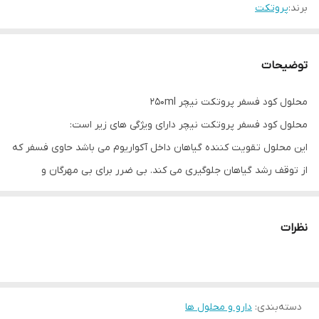
برند:
پروتکت
توضیحات
محلول کود فسفر پروتکت نیچر 250ml
محلول کود فسفر پروتکت نیچر دارای ویژگی های زیر است:
این محلول تقویت کننده گیاهان داخل آکواریوم می باشد حاوی فسفر که
از توقف رشد گیاهان جلوگیری می کند. بی ضرر برای بی مهرگان و
ماهیان داخل آب است.
طریقه استفاده از کود فسفر پروتکت نیچر
نظرات
۵ میلی لیتر از محلول را به ۶۰ میلی لیتر آب آکواریوم اضافه نمایید.
در محیط خشک و خنک و به دور از دسترس کودکان قرار گیرد.
دسته‌بندی
:
دارو و محلول ها