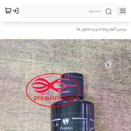
پرشین آکواریوم
/
دارو و محلول ها