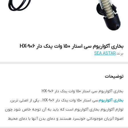
بخاری آکواریوم سی استار 150 وات یدک دار HX-906
برند:
SEA ASTAR
توضیحات
بخاری آکواریوم سی استار 150 وات یدک دار HX-906
بخاری آکواریوم
سی استار 150 وات یدک دار HX-906 ، یکی از اصلی ترین
لوازم آکواریوم بخاری آکواریوم است که باید به آن توجه خاص شود چون
اصولا آبزیان موجوداتی خونسرد هستند و دمای بدن آنها با دمای محیط
یکسان است. اکثر ماهیان زینتی در دمای ۲۴ تا ۲۸ درجه سانتیگراد