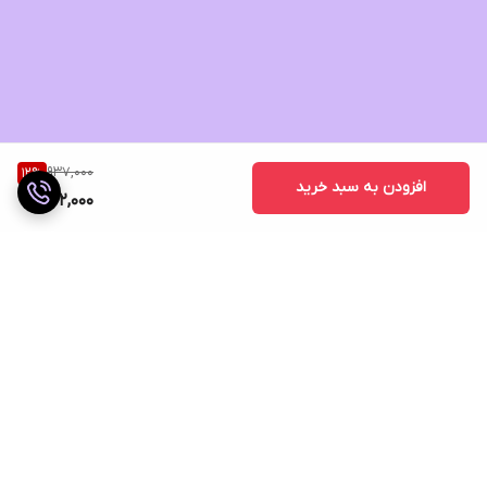
937,000
12
%
افزودن به سبد خرید
822,000
برگشت به بالا