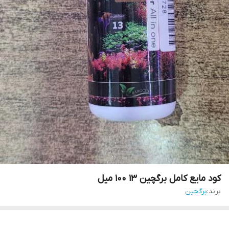
کود مایع کامل برگچین 13 100 میل
برند:
برگچین