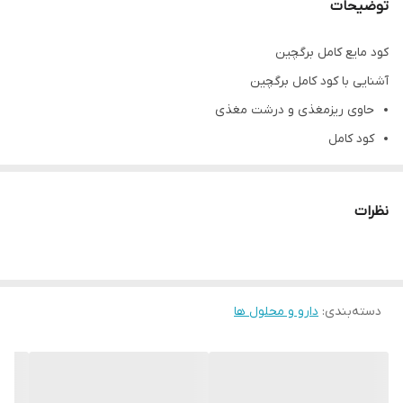
توضیحات
کود مایع کامل برگچین
آشنایی با کود کامل برگچین
حاوی ریزمغذی و درشت مغذی
کود کامل
دارای اسید آمینه جهت تقویت ریشه و ساقه
برطرف کننده ی تمام نیازهای گیاه
نظرات
100 میل
محصول با کیفیت ایرانی
نحوه ی استفاده از کود کامل برگچین
دسته‌بندی
:
دارو و محلول ها
قبل از مصرف بطری را به خوبی تکان دهید
به ازای هر 50 لیتر 2 قطره، 3 بار در هفته
در صورت تراکم بیشتر می توان روزانه از این کود استفاده کرد.