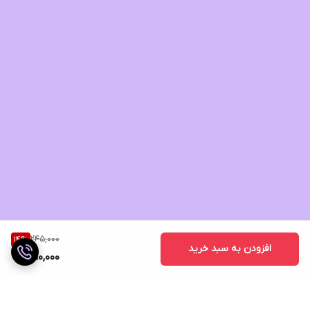
245,000
14
%
افزودن به سبد خرید
210,000