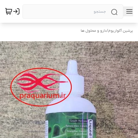
پرشین آکواریوم
/
دارو و محلول ها