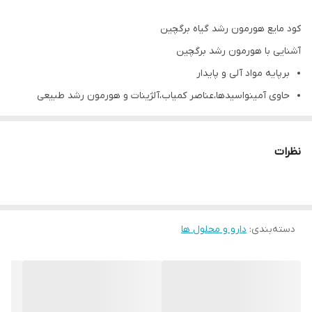
کود مایع هورمون رشد گیاه برگچین
آشنایی با هورمون رشد برگچین
برپایه مواد آلی و پایدار
حاوی آمینواسیدها،عناصر کمیاب،آلژینات و هورمون رشد طبیعی
تقویت ریشه زنی
افزایش رنگ گیاه
نظرات
رفع استرس و تنش گیاه
محصول با کیفیت ایرانی
100 میل
دسته‌بندی
:
دارو و محلول ها
نحوه ی استفاده از هورمون رشد
قبل از مصرف بطری را به خوبی تکان دهید
به صورت دائم می توان استفاده کرد
به ازای هر 50 لیتر،4 قطره ،3 بار در هفته