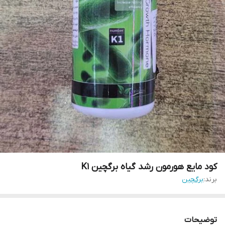
کود مایع هورمون رشد گیاه برگچین K1
برند:
برگچین
توضیحات