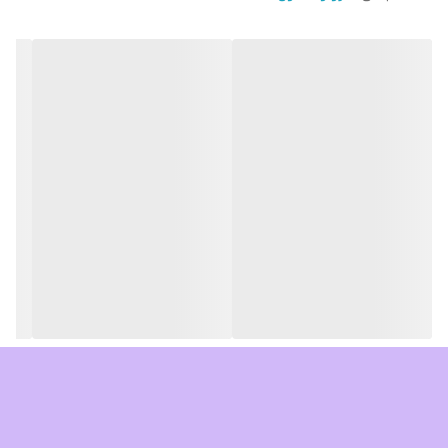
افزایش اثربخشی کودهای مایع در آکواریوم
بدون آسیب به میگو
مناسب برای انواع آکواریوم بیوتوپ و گیاهی
ساخت ایران
250 میل
نحوه ی استفاده از محلول بلک واتر
قبل از مصرف بطری را به خوبی تکان دهید
در زمان افزودن آب تازه به آکواریوم،به ازای هر 200 لیتر آب،5 میلی
لیتر