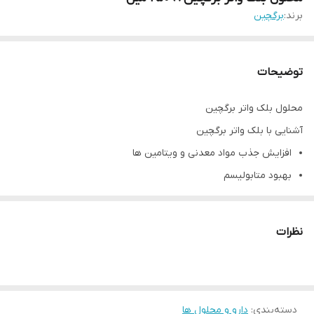
برند:
برگچین
توضیحات
محلول بلک واتر برگچین
آشنایی با بلک واتر برگچین
افزایش جذب مواد معدنی و ویتامین ها
بهبود متابولیسم
افزایش سیستم ایمنی
محافظت در برابر استرس های محیطی
نظرات
افزایش رنگ ماهی
تحریک وافزایش میزان تخم ریزی در ماهی
ایجاد شرایط آب بلک واتر
دسته‌بندی
:
دارو و محلول ها
ایجاد شباهت به فصول بارانی