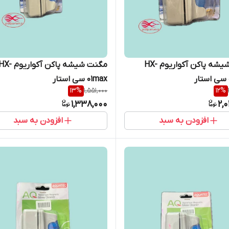
مگنت شیشه پاکن آکواریوم HX-
مگنت شیشه پاکن آکواریوم X
01max سی استار
13
%
1,551,000
12
%
1,338,000
2,
افزودن به سبد
افزودن به سبد