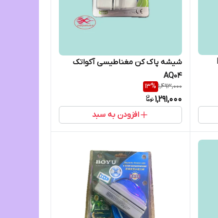
H-
شیشه پاک کن مغناطیسی آکواتک
AQ04
13
%
1,493,000
1,291,000
افزودن به سبد