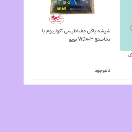
شیشه پاکن مغناطیسی آکواریوم با
دماسنج WD803 بویو
ک
ناموجود