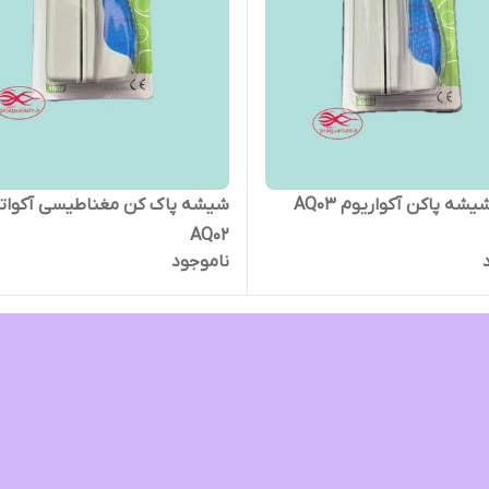
مگنت شیشه پاکن آکواریوم AQ03
شیشه پاک کن مغناطیسی آکوات
AQ02
ناموجود