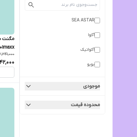
SEA ASTAR
آکوا
01maxx سی استار
آکواتیک
2,341,000
042,000
بویو
موجودی
محدوده قیمت