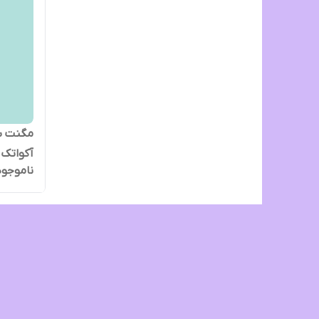
آکواتک
ناموجود