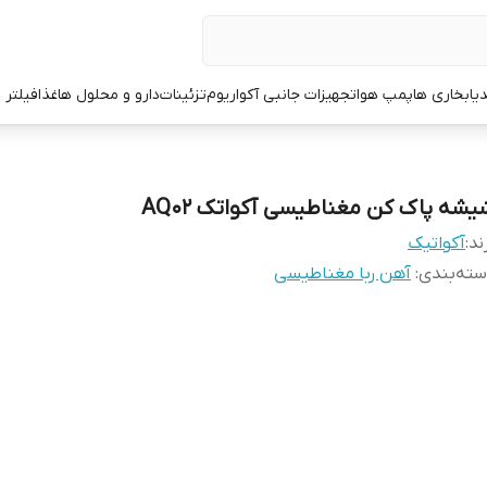
یا
بخاری ها
پمپ هوا
تجهیزات جانبی آکواریوم
تزئینات
دارو و محلول ها
غذا
فیلتر 
یشه پاک کن مغناطیسی آکواتک AQ02
ند:
آکواتیک
ته‌بندی
:
آهن ربا مغناطیسی