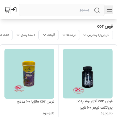
قرص co2
پربازدیدترین
برندها
قیمت
دسته‌بندی
فقط م
قرص co2 آکواریوم پلنت
قرص co2 مالزیا 100 عددی
پروتکت نیچر 100 تایی
ناموجود
ناموجود