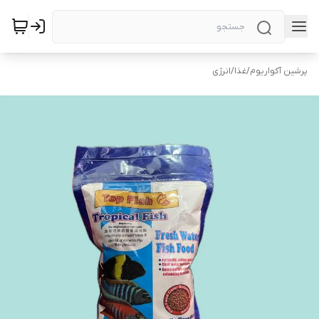
پرشین آکواریوم
/
غذا
/
انرژی