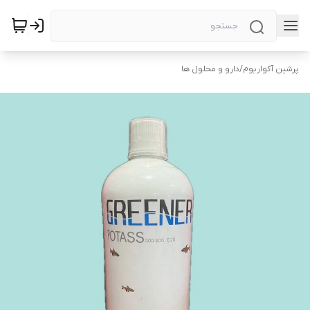
پرشین آکواریوم
/
دارو و محلول ها