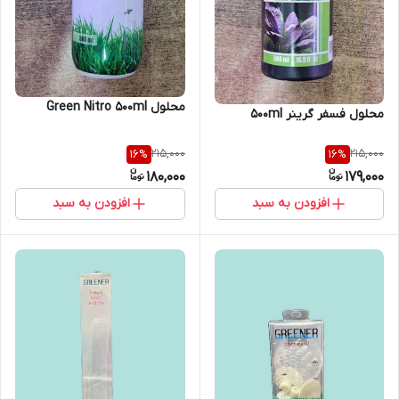
محلول Green Nitro 500ml
محلول فسفر گرینر 500ml
215,000
215,000
16
%
16
%
180,000
179,000
افزودن به سبد
افزودن به سبد