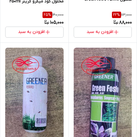
محلول کود میکرو گرینر 250ml
140,000
113,000
25
%
22
%
105,000
88,000
افزودن به سبد
افزودن به سبد