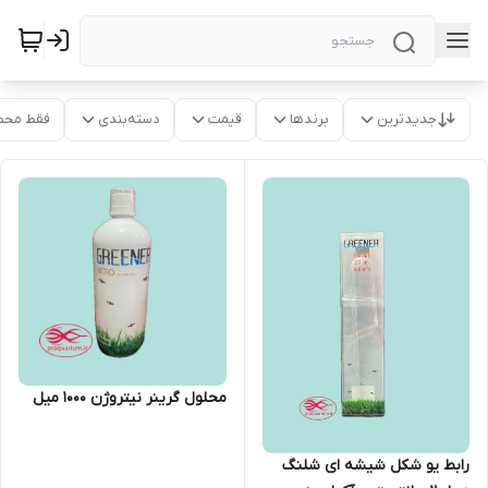
جدیدترین
برندها
قیمت
دسته‌بندی
فقط محص
محلول گرینر نیتروژن 1000 میل
رابط یو شکل شیشه ای شلنگ