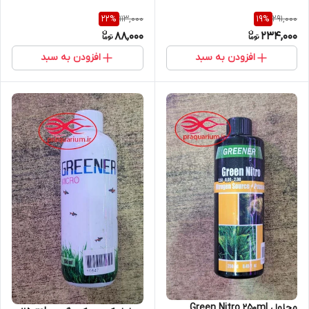
113,000
291,000
22
%
19
%
88,000
234,000
افزودن به سبد
افزودن به سبد
محلول Green Nitro 250ml