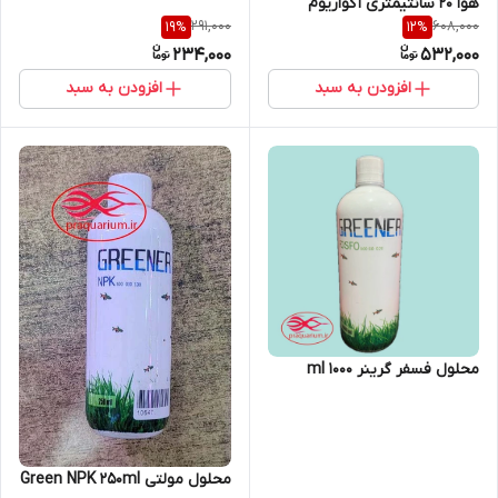
هوا 20 سانتیمتری آکواریوم
291,000
608,000
19
%
12
%
234,000
532,000
افزودن به سبد
افزودن به سبد
محلول فسفر گرینر 1000 ml
محلول مولتی Green NPK 250ml