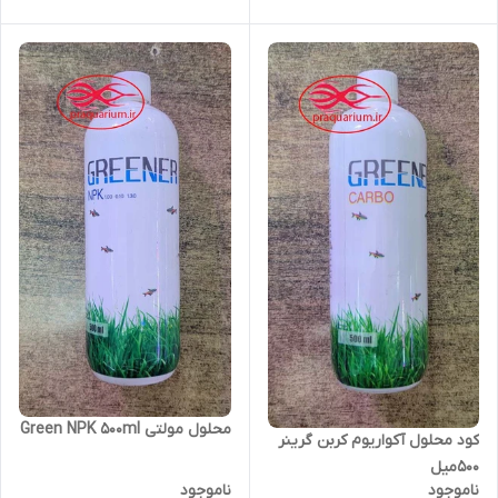
محلول مولتی Green NPK 500ml
کود محلول آکواریوم کربن گرینر
500میل
ناموجود
ناموجود