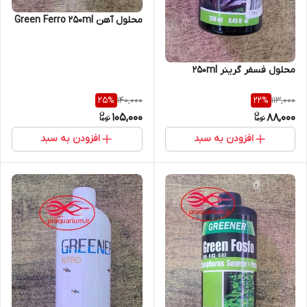
محلول آهن Green Ferro 250ml
محلول فسفر گرینر 250ml
140,000
113,000
25
%
22
%
105,000
88,000
افزودن به سبد
افزودن به سبد