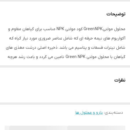
توضیحات
محلول مولتی Green NPK کود مولتی NPK مناسب برای گیاهان مقاوم و
آکواریوم های نیمه حرفه ای که شامل عناصر ضروری مورد نیاز گیاه که
شامل نیترات فسفات و پتاسیم می باشد. ذخیره اصلی درشت مغذی های
گیاهان با محلول مولتی Green NPK تامین می گردد و باعث رشد هرچه
بیشتر گیاهان می گردد. محلول مولتی Green NPK شامل حجم عظیمی از
درشت مغذی ها می باشد. یکی از مزیت های مهم محلول مولتی Green
نظرات
NPK عدم نیاز آن به استفاده از تستر می باشد. ترکیبات موجود در محلول
مولتی Green NPK باعث شادابی و افزایش رشد و رنگ گیاهان می گردد.
دسته‌بندی
:
دوز مصرفی: در ازای ۱۰۰ لیتر ۲۰ میلی لیتر در هفته
دارو و محلول ها