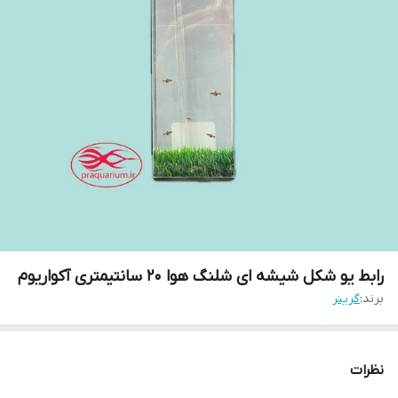
رابط یو شکل شیشه ای شلنگ هوا 20 سانتیمتری آکواریوم
برند:
گرینر
نظرات