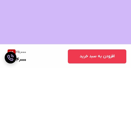
291,000
19
%
افزودن به سبد خرید
234,000
برگشت به بالا