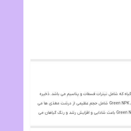
ی مورد نیاز گیاه که شامل نیترات فسفات و پتاسیم می باشد. ذخیره
اصلی درشت مغذی های گیاهان با محلول مولتی Green NPK تامین می گردد و باعث رشد هرچه بیشتر گیاهان می گردد. محلول مولتی Green NPK شامل حجم عظیمی از درشت مغذی ها می
باشد. یکی از مزیت های مهم محلول مولتی Green NPK عدم نیاز آن به استفاده از تستر می باشد. ترکیبات موجود در محلول مولتی Green NPK باعث شادابی و افزایش رشد و رنگ گیاهان می