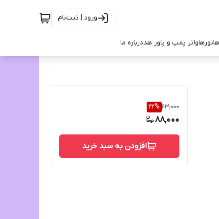
ورود | ثبت‌نام
ها
نورها
واتر پمپ و پاور هد
درباره ما
22
%
113,000
88,000
افزودن به سبد خرید