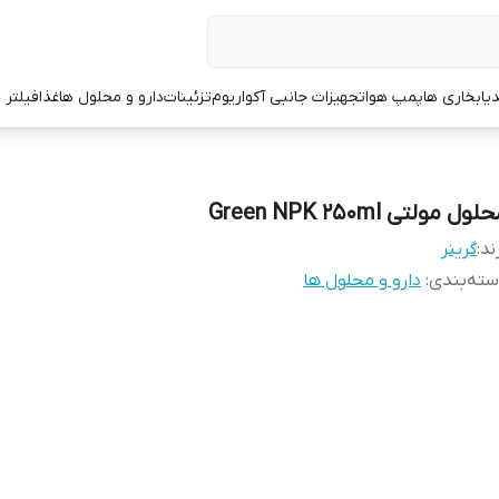
یا
بخاری ها
پمپ هوا
تجهیزات جانبی آکواریوم
تزئینات
دارو و محلول ها
غذا
فیلتر 
لول مولتی Green NPK 250ml
ند:
گرینر
ته‌بندی
:
دارو و محلول ها