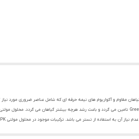
Gree کود مولتی NPK مناسب برای گیاهان مقاوم و آکواریوم های نیمه حرفه ای که شامل عناصر ضرور