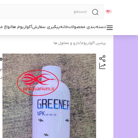
دسته‌بندی محصولات
خانه
پیگیری سفارش
آکواریوم ها
انواع مد
پرشین آکواریوم
/
دارو و محلول ها
مح
بر
دس