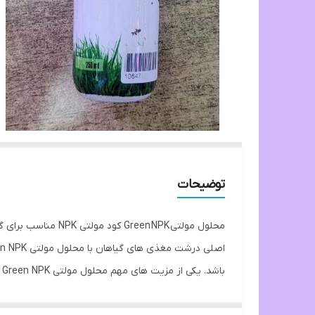
توضیحات
محلول مولتی n NPK
گردد.