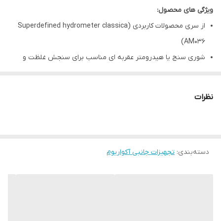
ویژگی های محصول:
از سری محصولات کاربردی (Superdefined hydrometer classica
AM036)
شوری سنج یا هیدرومتر عقربه ای مناسب برای سنجش غلظت و
شوری آب
روش اقتصادی برای به دست آوردن سریع شوری آب آکواریوم های آب
نظرات
شور
مناسب برای آب با دمای ۲۳ الی ۲۸ درجه سانتیگراد
دارای رنج PPT (از رنج ۱۰۱۰ الی ۱۰۳۰ PPT)
دسته‌بندی
:
دقت اندازه گیری : تا ۰.۰۰۱
تجهیزات جانبی آکواریوم
دارای بدنه شفاف
دارای کیفیت بالا و عملکرد آسان
ابعاد : ۱.۵*۷.۸*۱۶ سانتی متر