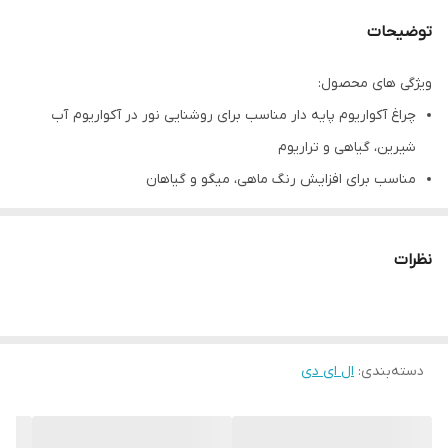
توضیحات
ویژگی های محصول:
چراغ آکواریوم پایه دار مناسب برای روشنایی نور در آکواریوم آب
شیرین، گیاهی و تراریوم
مناسب برای افزایش رنگ ماهی، میگو و گیاهان
دارای ۲ عدد پایه پلاستیکی کشویی و قابل تنظیم در دو سوی محصول
دارای قابلیت نصب روی لبه های آکواریوم توسط پایه های کشویی
نظرات
دارای روکش اکرولیک شفاف بر روی اس ام دی ها (smd)
مقاوم در برابر رطوبت و مقاوم در برابر آب
دارای ۱۴ عدد ال ای دی
دسته‌بندی
:
ال ای دی
دارای رنگ نور ترکیبی و کلوین دار سفید و صورتی
دارای یک کلید خاموش و روشن بر روی آداپتور آن
دارای طول عمر بالا (۵۰/۰۰۰ ساعت)