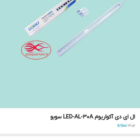
ال ای دی آکواریوم LED-AL-30A سوبو
برند:
سوبو