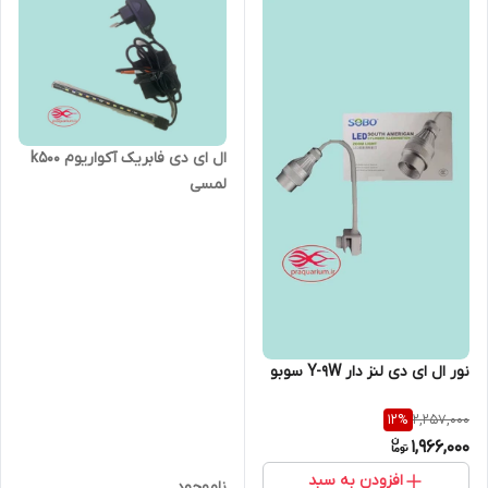
ال ای دی فابریک آکواریوم k500
لمسی
نور ال ای دی لنز دار Y-9W سوبو
2,257,000
12
%
1,966,000
افزودن به سبد
ناموجود