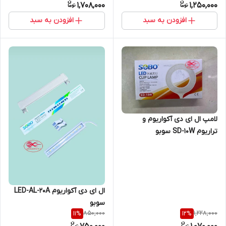
1,708,000
1,250,000
افزودن به سبد
افزودن به سبد
لامپ ال ای دی آکواریوم و
تراریوم SD-10W سوبو
ال ای دی آکواریوم LED-AL-20A
سوبو
850,000
1,228,000
11
%
12
%