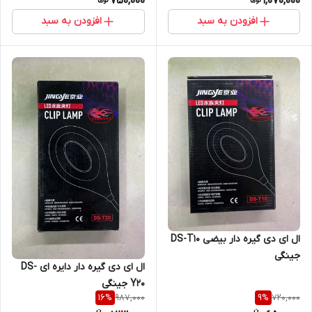
750,000
1,070,000
افزودن به سبد
افزودن به سبد
ال ای دی گیره دار بیضی DS-T10
جینگی
ال ای دی گیره دار دایره ای DS-
Y20 جینگی
987,000
720,000
16
%
9
%