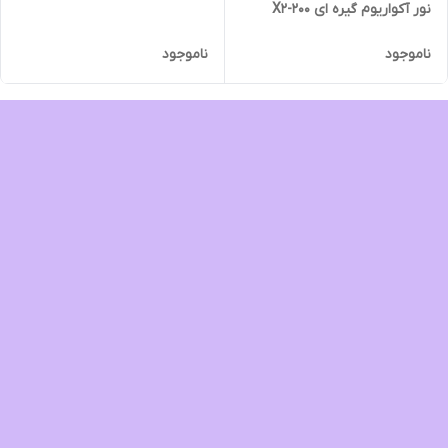
نور آکواریوم گیره ای X2-200
ناموجود
ناموجود