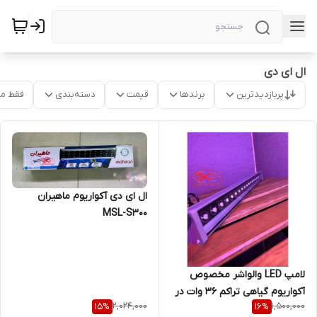
ال ای دی
پربازدیدترین
برندها
قیمت
دسته‌بندی
فقط م
ال ای دی آکواریوم ماهیران
MSL-S300
لامپ LED والواشر مخصوص
آکواریوم گیاهی تراکم 36 وات در
2,024,000
1,500,000
15
%
16
%
متر 50 سانت تا 2 متر