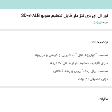
نور ال ای دی لنز دار قابل تنظیم سوبو SD-028LB
برند:
سوبو
توضیحات
مناسب آکواریوم های آب شیرین و گیاهی و تراریوم
دارای قابلیت تنظیم لنز از 15 الی 60 درجه
مناسب برای رنگ آبزیان و رشد گیاهان
توان مصرفی : ۱۲ وات
نصب روی لبه شیشه آکواریوم
بسیار جذاب
نظرات