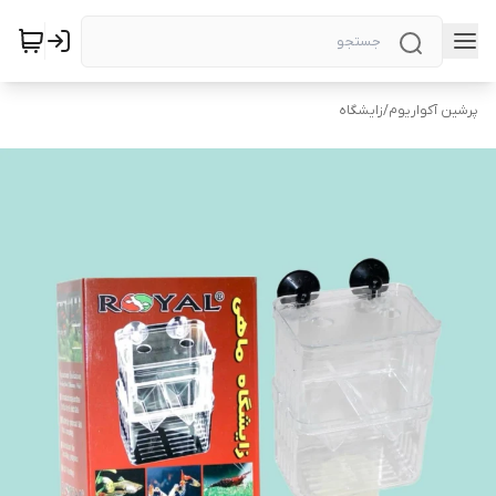
پرشین آکواریوم
/
زایشگاه