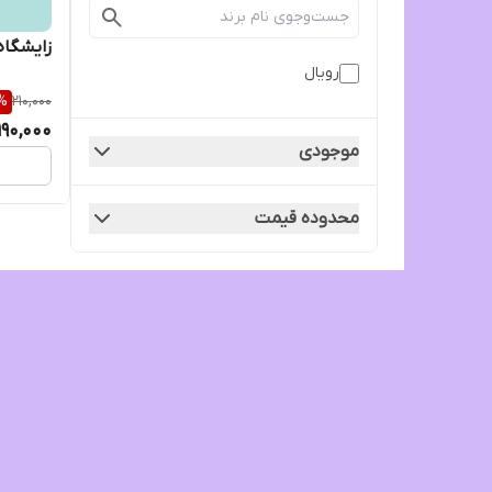
زایشگاه ر
رویال
%
210,000
190,000
موجودی
محدوده قیمت