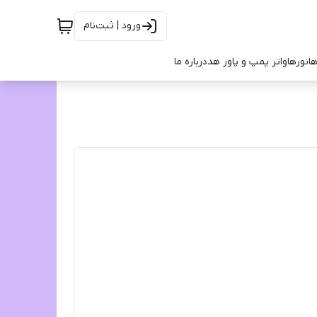
ورود | ثبت‌نام
ها
نورها
واتر پمپ و پاور هد
درباره ما