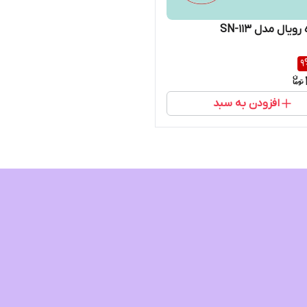
ویال مدل SN-113
9
افزودن به سبد